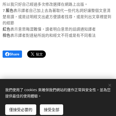
所以我只好自己經過多次修改選擇在網路上出版。
7.
藍色
表示譯者自己加上去為著取代一些代名詞好讓整個文意清
楚易讀，或是註明經文出處方便讀者找尋，或是列出文章裡提到
的經節
紅色
表示意思晦澀難懂，讀者明白意思的話請通知譯者
棕色
表示譯者對達秘所說的和經文不符或是有不同看法
Share
我們使用了 cookies 來確保我們網站的運作正常與安全性，並為您
提供最佳的使用體驗。
本網站由莊活力弟兄建立版權所有
huoli2012@gmail.com
僅接受必要的
接受全部
立即開始
免費建立您的網站！
由
Webnode
提供技術支援
Cookies