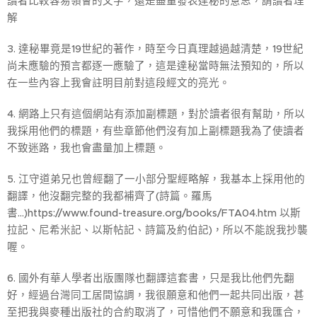
讀者比較容易領會的文字，還是盡量發表達秘的意思，請讀者理
解
3. 達秘畢竟是19世紀的著作，時至今日真理越過越清楚，19世紀
尚未應驗的預言都逐一應驗了，這是達秘當時無法預知的，所以
在一些內容上我會註明目前對這段經文的亮光。
4. 網路上只有這個網站有添加副標題，對於讀者很有幫助，所以
我採用他們的標題，有些章節他們沒有加上副標題我為了使讀者
不致迷路，我也會盡量加上標題。
5. 江守道弟兄也曾經翻了一小部分聖經略解，我基本上採用他的
翻譯，他沒翻完整的我都補齊了(詩篇。羅馬
書...)https://www.found-treasure.org/books/FTA04.htm 以斯
拉記、尼希米記、以斯帖記、詩篇及約伯記)，所以不能說我抄襲
喔。
6. 國外有華人學者出版團隊也翻譯這套書，只是我比他們先翻
好，經過台灣同工居間協調，我很願意和他們一起共同出版，甚
至把我與麥種出版社的合約取消了，可惜他們不願意和我匯合，